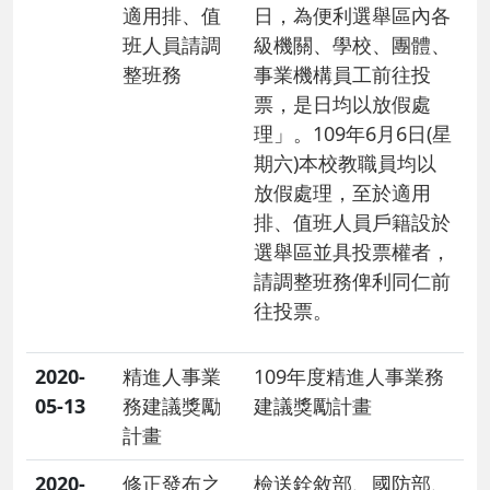
適用排、值
日，為便利選舉區內各
班人員請調
級機關、學校、團體、
整班務
事業機構員工前往投
票，是日均以放假處
理」。109年6月6日(星
期六)本校教職員均以
放假處理，至於適用
排、值班人員戶籍設於
選舉區並具投票權者，
請調整班務俾利同仁前
往投票。
2020-
精進人事業
109年度精進人事業務
05-13
務建議獎勵
建議獎勵計畫
計畫
2020-
修正發布之
檢送銓敘部、國防部、