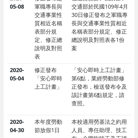
05-08
軍職專長與
交通部於民國109年4月
交通事業性
30日修正發布之軍職專
質相近名稱
長與交通事業性質相近
表部分規
名稱表部分規定、修正
定、修正總
總說明及對照表各1份
說明及對照
案
表
2020-
修正發布
「安心即時上工計畫」
05-04
「安心即時
第6點，業經勞動部修
上工計畫」
正發布，檢送發布令及
該計畫第6點規定，請
查照。
2020-
本年度勞動
本校適用勞基法之約用
04-30
節放假1日
人員、專任助理、技工