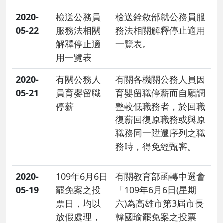
2020-
檢送公務員
檢送銓敘部就公務員服
05-22
服務法相關
務法相關解釋停止適用
解釋停止適
一覽表。
用一覽表
2020-
有關公務人
有關各機關公務人員因
05-21
員育嬰留職
育嬰留職停薪而自願調
停薪
整較低職務者，於回職
復薪回復原職務或與原
職務同一陞遷序列之職
務時，得免經甄審。
2020-
109年6月6日
有關教育部函轉中選會
05-19
罷免案之投
「109年6月6日(星期
票日，均以
六)為高雄市第3屆市長
放假處理，
韓國瑜罷免案之投票