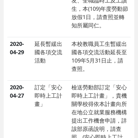
友、全職臨時工及工讀
生，本(109)年度勞動節
放假1日，請查照並轉
知所屬同仁。
2020-
延長暫緩出
本校教職員工生暫緩出
04-29
國各項交流
國各項交流活動延長至
活動
109年5月31日止，請
查照。
2020-
訂定「安心
檢送勞動部訂定「安心
04-27
即時上工計
即時上工計畫」，貴機
畫」
關學校得依本計畫向所
在地公立就業服務機構
提出工作機會申請，詳
該部原函說明，請查
照。(安心即時上工計