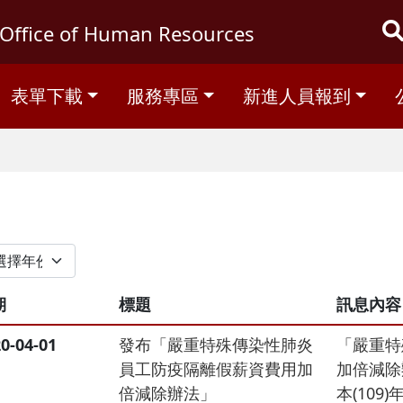
Office of Human Resources
表單下載
服務專區
新進人員報到
期
標題
訊息內容
0-04-01
發布「嚴重特殊傳染性肺炎
「嚴重特
員工防疫隔離假薪資費用加
加倍減除
倍減除辦法」
本(10