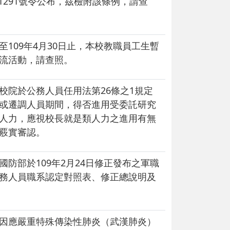
021291號令公布，茲檢附該條例，請查
至109年4月30日止，本校教職員工生暫
流活動，請查照。
校院於公務人員任用法第26條之1規定
或遷調人員期間，得否進用受委託研究
人力，應視校長就是類人力之進用有無
覈實審認。
國防部於109年2月24日修正發布之軍職
務人員職系認定對照表、修正總說明及
因應嚴重特殊傳染性肺炎（武漢肺炎）