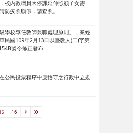
，校內教職員因停課延伸照顧子女需
請防疫照顧假，請查照。
級學校專任教師兼職處理原則」，業經
華民國109年2月13日以臺教人(二)字第
10154B號令修正發布
在公民投票程序中應恪守之行政中立規
15
16