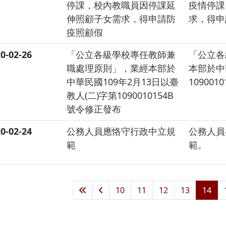
停課，校內教職員因停課延
疫情停課
伸照顧子女需求，得申請防
求，得申
疫照顧假
0-02-26
「公立各級學校專任教師兼
「公立各
職處理原則」，業經本部於
本部於中
中華民國109年2月13日以臺
10900
教人(二)字第1090010154B
號令修正發布
0-02-24
公務人員應恪守行政中立規
公務人員
範
範。
10
11
12
13
14