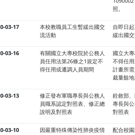
10900
照。
0-03-17
本校教職員工生暫緩出國交
自即日起
流活動
緩出國交
0-03-16
有關國立大專校院於公務人
國立大專
員任用法第26條之1規定不
不得任用
得任用或遷調人員期間
計畫所需
裁量餘地
0-03-13
修正發布軍職專長與公務人
銓敘部、
員職系認定對照表、修正總
專長與公
說明及對照表
對照表
0-03-10
因嚴重特殊傳染性肺炎疫情
配合校園