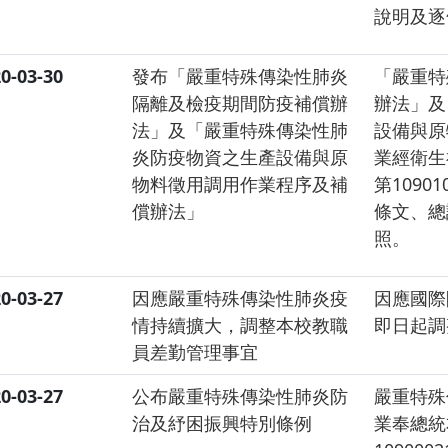
說明及逐
0-03-30
發布「嚴重特殊傳染性肺炎
「嚴重特
隔離及檢疫期間防疫補償辦
辦法」及
法」及「嚴重特殊傳染性肺
設備與原
炎防疫物資之生產設備與原
業經衛生
物料徵用調用作業程序及補
第109
償辦法」
條文、總
照。
0-03-27
因應嚴重特殊傳染性肺炎疫
因應國際
情持續擴大，調整本校教職
即日起調
員差勤管理事宜
0-03-27
公布嚴重特殊傳染性肺炎防
嚴重特殊
治及紓困振興特別條例
業奉總統本