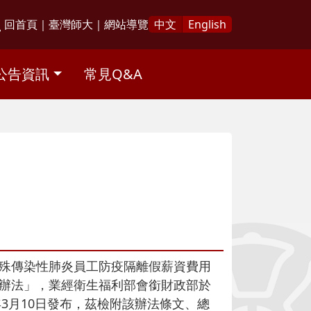
回首頁
｜
臺灣師大
｜
網站導覽
中文
English
公告資訊
常見Q&A
殊傳染性肺炎員工防疫隔離假薪資費用
辦法」，業經衛生福利部會銜財政部於
9)年3月10日發布，茲檢附該辦法條文、總