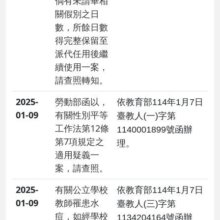
倘有未請畢相
關假別之日
數，所餘日數
得完整保留至
派代任用後繼
續使用一案，
請查照轉知。
2025-
勞動部函以，
依教育部114年1月7日
01-09
有關性別平等
臺教人(一)字第
工作法第12條
1140001899號函辦
第7項規定之
理。
適用疑義一
案，請查照。
2025-
​有關公立學校
依教育部114年1月7日
01-09
教師罹患水
臺教人(三)字第
痘，如經學校
1134204164號函辦