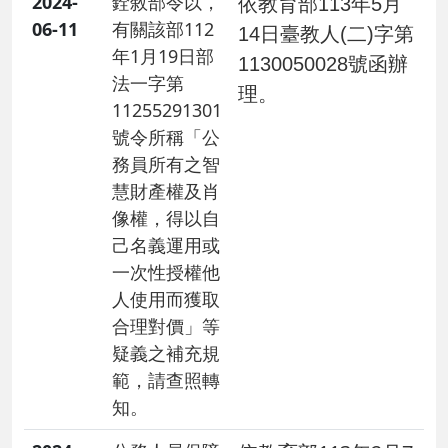
2024-
銓敘部令以，
依教育部113年5月
06-11
有關該部112
14日臺教人(二)字第
年1月19日部
1130050028號函辦
法一字第
理。
11255291301
號令所稱「公
務員所有之智
慧財產權及肖
像權，得以自
己名義運用或
一次性授權他
人使用而獲取
合理對價」等
疑義之補充規
範，請查照轉
知。