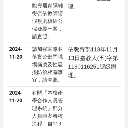
勸導居家隔離
理。
得否依教師請
假規則核給公
假疑義一案，
請查照。
2024-
請加強宣導並
依教育部113年11月
11-20
落實公部門職
13日臺教人(五)字第
場霸凌及性騷
1130116251號函辦
擾防治相關事
理。
宜，請查照。
2024-
有關「本校產
11-20
學合作人員管
理系統」部分
人員聘案審核
流程，自113