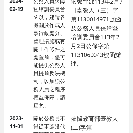
2024-
公務人員保障
​依教育部113年2月7
02-19
暨培訓委員會
日臺教人（三）字
函以，建請各
第1130014971號函
機關於作成人
及公務人員保障暨
事行政處分、
培訓委員會113年2
管理措施或有
月2日公保字第
關工作條件之
1131060043號函辦
處置前，儘可
理。
能提供公務人
員提前反映機
制，以加強公
務人員之程序
權益保障，請
查照。
2023-
關於公務員不
依據教育部臺教人
11-01
得從事薦證代
(二)字第