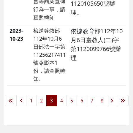
言等商業宣傳
1120105650號辦
行為一事，請
理。
查照轉知
2023-
檢送銓敘部
依據教育
部112年10
10-23
112年10月6
月6日臺教人(二)字
日部法一字第
第1120099766號辦
11256217411
理
號令影本1
份，請查照轉
知。
1
2
3
4
5
6
7
8