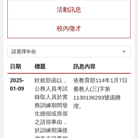
活動訊息
校內徵才
日期
標題
訊息內容
2025-
銓敘部函以，
依教育部114年1月7日
01-09
公務人員考試
臺教人(三)字第
錄取人員於實
1130136293號函辦
務訓練期間發
理。
生婚假或喪假
之請假事由，
於訓練期滿後