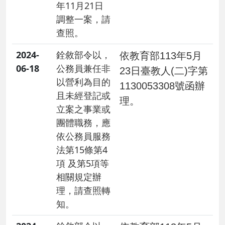
年11月21日
調整一案，請
查照。
2024-
銓敘部令以，
依教育部113年5月
06-18
公務員兼任非
23日臺教人(二)字第
以營利為目的
1130053308號函辦
且未經登記或
理。
立案之事業或
團體職務，應
依公務員服務
法第15條第4
項 及第5項等
相關規定辦
理，請查照轉
知。