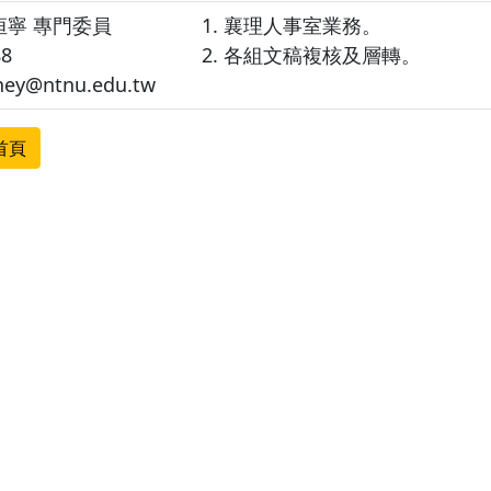
恒寧 專門委員
襄理人事室業務。
88
各組文稿複核及層轉。
ney@ntnu.edu.tw
首頁