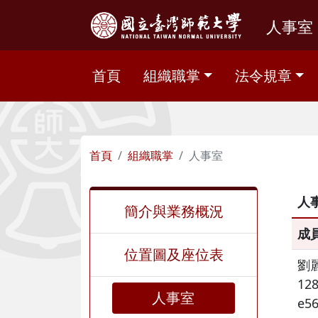
人事室
首頁
組織職掌
法令規章
首頁
組織職掌
人事室
人
簡介與業務概況
成
位置圖及座位表
劉
12
人事室
e5