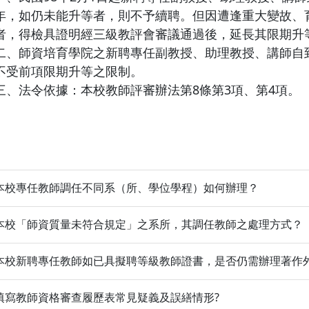
年，如仍未能升等者，則不予續聘。但因遭逢重大變故、
者，得檢具證明經三級教評會審議通過後，延長其限期升
二、師資培育學院之新聘專任副教授、助理教授、講師自
不受前項限期升等之限制。
三、法令依據：本校教師評審辦法第8條第3項、第4項。
本校專任教師調任不同系（所、學位學程）如何辦理？
本校「師資質量未符合規定」之系所，其調任教師之處理方式？
本校新聘專任教師如已具擬聘等級教師證書，是否仍需辦理著作外
填寫教師資格審查履歷表常見疑義及誤繕情形?