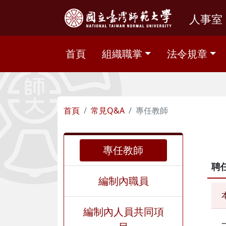
人事室
首頁
組織職掌
法令規章
首頁
常見Q&A
專任教師
專任教師
聘
編制內職員
編制內人員共同項