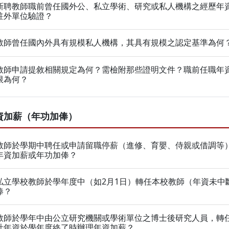
新聘教師職前曾任國外公、私立學術、研究或私人機構之經歷年
駐外單位驗證？
教師曾任國內外具有規模私人機構，其具有規模之認定基準為何
教師申請提敘相關規定為何？需檢附那些證明文件？職前任職年
限為何？
資加薪（年功加俸）
教師於學期中聘任或申請留職停薪（進修、育嬰、侍親或借調等
年資加薪或年功加俸？
私立學校教師於學年度中（如2月1日）轉任本校教師（年資未中
俸？
教師於學年中由公立研究機關或學術單位之博士後研究人員，轉
計年資於學年度終了時辦理年資加薪？