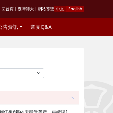
回首頁
｜
臺灣師大
｜
網站導覽
中文
English
公告資訊
常見Q&A
到任後6年內未能升等者，再續聘1