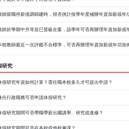
教師留職停薪借調歸建時，得否併計按學年度補辦年資加薪或年
教師於學期中升等並已晉級在案，該學年可否再辦理年資加薪或
本校教師最近一次評鑑不合標準，可否再辦理年資加薪或年功加
假研究
休假研究年資如何計算？需任職本校多久才可提出申請？
兼任行政職務可否申請休假研究？
休假研究期間可否帶職帶薪出國講學、研究或進修？
休假研究期間可否在本校或他校兼課？