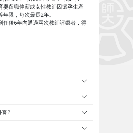
育嬰留職停薪或女性教師因懷孕生產
等年限，每次最長2年。
到任後6年內通過兩次教師評鑑者，得
審 ?