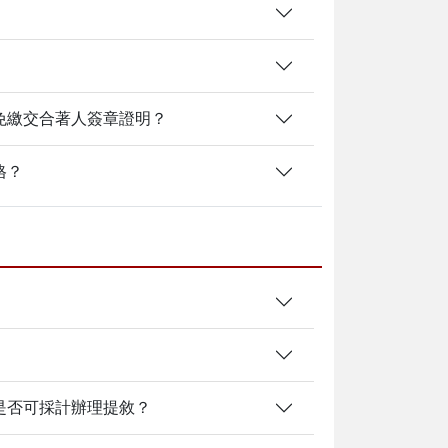
免繳交合著人簽章證明？
格？
是否可採計辦理提敘？