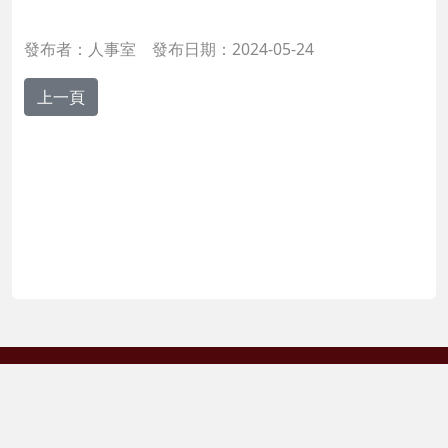
發布者：人事室 發布日期：2024-05-24
國立臺灣師範大學人事室 106308臺北市大安區和平東路1
段162號
TEL:(02)7749-1111 FAX:(02)2362-7123 人事室信箱(
person@deps.ntnu.edu.tw
)